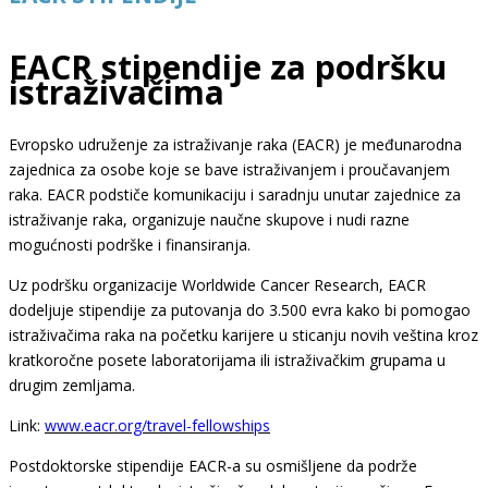
EACR stipendije za podršku
istraživačima
Evropsko udruženje za istraživanje raka (EACR) je međunarodna
zajednica za osobe koje se bave istraživanjem i proučavanjem
raka. EACR podstiče komunikaciju i saradnju unutar zajednice za
istraživanje raka, organizuje naučne skupove i nudi razne
mogućnosti podrške i finansiranja.
Uz podršku organizacije Worldwide Cancer Research, EACR
dodeljuje stipendije za putovanja do 3.500 evra kako bi pomogao
istraživačima raka na početku karijere u sticanju novih veština kroz
kratkoročne posete laboratorijama ili istraživačkim grupama u
drugim zemljama.
Link:
www.eacr.org/travel-fellowships
Postdoktorske stipendije EACR-a su osmišljene da podrže