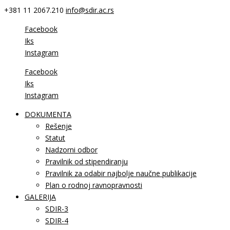
+381 11 2067.210
info@sdir.ac.rs
Facebook
Iks
Instagram
Facebook
Iks
Instagram
DOKUMENTA
Rešenje
Statut
Nadzorni odbor
Pravilnik od stipendiranju
Pravilnik za odabir najbolje naučne publikacije
Plan o rodnoj ravnopravnosti
GALERIJA
SDIR-3
SDIR-4