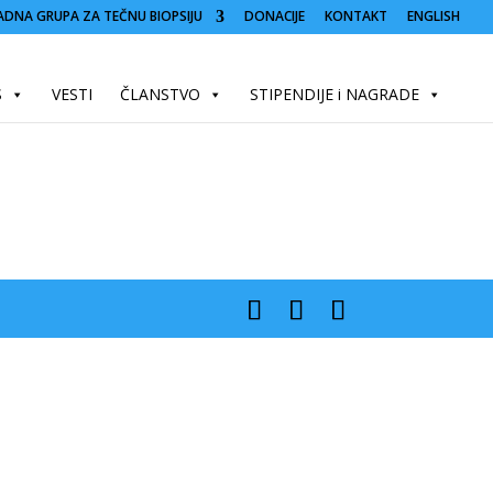
ADNA GRUPA ZA TEČNU BIOPSIJU
DONACIJE
KONTAKT
ENGLISH
S
VESTI
ČLANSTVO
STIPENDIJE i NAGRADE