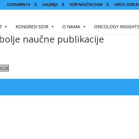
DOKUMENTA
GALERIJA
SDIR NAUČNI DANI
UMOS-SDIR R
7
KONGRESI SDIR
O NAMA
ONCOLOGY INSIGHT
jbolje naučne publikacije
_2026