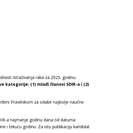
lasti istraživanja raka za 2025. godinu.
 kategorije: (1) mlađi članovi SDIR-a i (2)
ređeni
Pravilnikom za odabir najbolje naučne
 SDIR-a najmanje godinu dana od datuma
ine i tekuću godinu. Za istu publikaciju kandidat