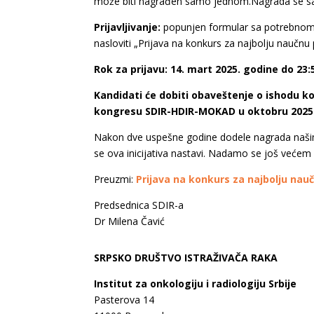
može biti nagrađen samo jednom.Nagrada se sas
Prijavljivanje:
popunjen formular sa potrebnom 
nasloviti „Prijava na konkurs za najbolju naučn
Rok za prijavu: 14. mart 2025. godine do 23:
Kandidati će dobiti obaveštenje o ishodu k
kongresu SDIR-HDIR-MOKAD u oktobru 2025.
Nakon dve uspešne godine dodele nagrada našim 
se ova inicijativa nastavi. Nadamo se još većem 
Preuzmi:
Prijava na konkurs za najbolju nauč
Predsednica SDIR-a
Dr Milena Čavić
SRPSKO DRUŠTVO ISTRAŽIVAČA RAKA
Institut za onkologiju i radiologiju Srbije
Pasterova 14