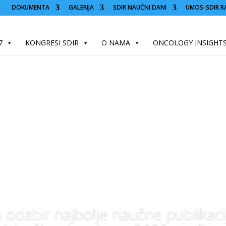
DOKUMENTA
GALERIJA
SDIR NAUČNI DANI
UMOS-SDIR R
7
KONGRESI SDIR
O NAMA
ONCOLOGY INSIGHT
 odabir najbolje naučne publikacij