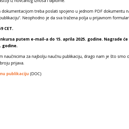
toji iz novčanog iznosa i diplome.
dokumentacijom treba poslati spojeno u jednom PDF dokumentu na e-
u publikaciju“. Neophodno je da sva tražena polja u prijavnom formul
59 CET.
onkursa putem e-mail-a do 15. aprila 2025. godine. Nagrade ć
 godine.
naučnicima za najbolju naučnu publikaciju, drago nam je što smo od 
broju prijava.
nu publikaciju
(DOC)