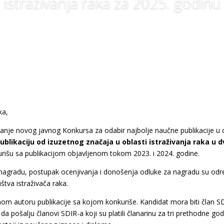
istraživanja raka za 2025. godinu
ka,
nje novog javnog Konkursa za odabir najbolje naučne publikacije u ob
blikaciju od izuzetnog značaja u oblasti istraživanja raka u dve
rišu sa publikacijom objavljenom tokom 2023. i 2024. godine.
za nagradu, postupak ocenjivanja i donošenja odluke za nagradu su od
uštva istraživača raka
.
snom autoru publikacije sa kojom konkuriše. Kandidat mora biti član
a pošalju članovi SDIR-a koji su platili članarinu za tri prethodne god