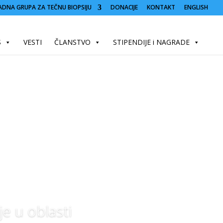
ADNA GRUPA ZA TEČNU BIOPSIJU
DONACIJE
KONTAKT
ENGLISH
S
VESTI
ČLANSTVO
STIPENDIJE i NAGRADE
e u oblasti