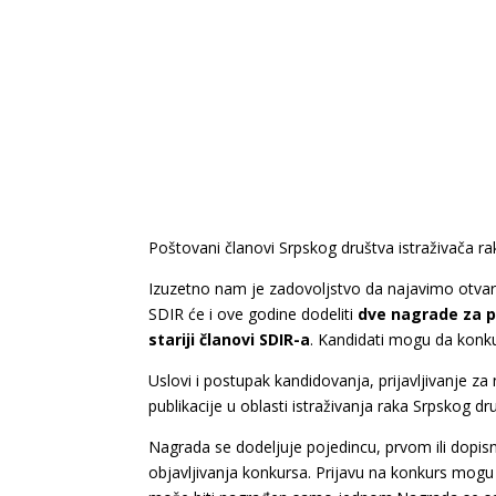
Poštovani članovi Srpskog društva istraživača ra
Izuzetno nam je zadovoljstvo da najavimo otvara
SDIR će i ove godine dodeliti
dve nagrade za pu
stariji članovi SDIR-a
. Kandidati mogu da konku
Uslovi i postupak kandidovanja, prijavljivanje 
publikacije u oblasti istraživanja raka Srpskog dr
Nagrada se dodeljuje pojedincu, prvom ili dopi
objavljivanja konkursa. Prijavu na konkurs mogu d