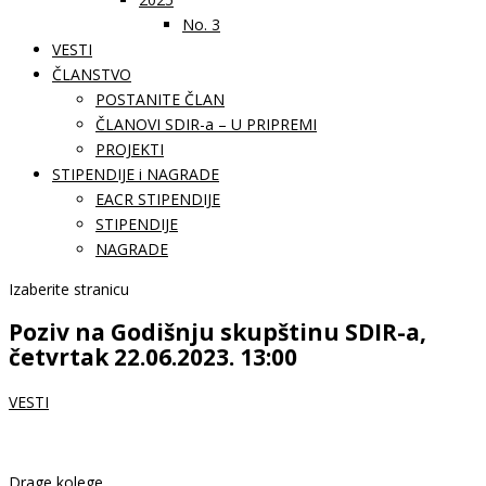
No. 3
VESTI
ČLANSTVO
POSTANITE ČLAN
ČLANOVI SDIR-a – U PRIPREMI
PROJEKTI
STIPENDIJE i NAGRADE
EACR STIPENDIJE
STIPENDIJE
NAGRADE
Izaberite stranicu
Poziv na Godišnju skupštinu SDIR-a,
četvrtak 22.06.2023. 13:00
VESTI
Drage kolege,