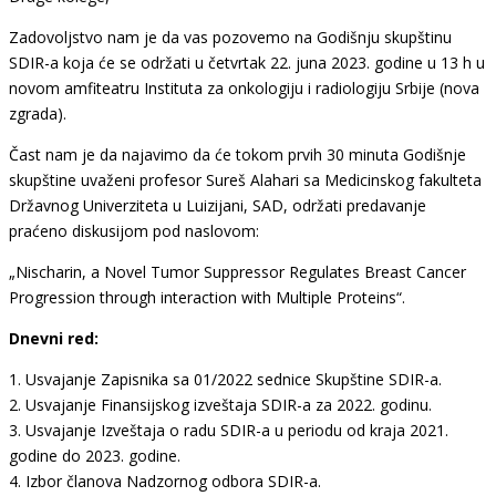
Zadovoljstvo nam je da vas pozovemo na Godišnju skupštinu
SDIR-a koja će se održati u četvrtak 22. juna 2023. godine u 13 h u
novom amfiteatru Instituta za onkologiju i radiologiju Srbije (nova
zgrada).
Čast nam je da najavimo da će tokom prvih 30 minuta Godišnje
skupštine uvaženi profesor Sureš Alahari sa Medicinskog fakulteta
Državnog Univerziteta u Luizijani, SAD, održati predavanje
praćeno diskusijom pod naslovom:
„Nischarin, a Novel Tumor Suppressor Regulates Breast Cancer
Progression through interaction with Multiple Proteins“.
Dnevni red:
1. Usvajanje Zapisnika sa 01/2022 sednice Skupštine SDIR-a.
2. Usvajanje Finansijskog izveštaja SDIR-a za 2022. godinu.
3. Usvajanje Izveštaja o radu SDIR-a u periodu od kraja 2021.
godine do 2023. godine.
4. Izbor članova Nadzornog odbora SDIR-a.