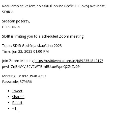
Radujemo se vašem dolasku ili online učešću i u ovoj aktivnosti
SDIR-a.
Srdačan pozdrav,
UO SDIR-a
SDIR is inviting you to a scheduled Zoom meeting.
Topic: SDIR Godišnja skupština 2023
Time: Jun 22, 2023 01:00 PM
Join Zoom Meeting
https://us06web.zoom.us/j/89235484217?
pwd=ZnB4VkVjS0V2WTBmRUtueWpnQXZtZz09
Meeting ID: 892 3548 4217
Passcode: 879656
Tweet
Share
0
Reddit
+1