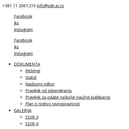
+381 11 2067.210
info@sdir.ac.rs
Facebook
Iks
Instagram
Facebook
Iks
Instagram
DOKUMENTA
Rešenje
Statut
Nadzorni odbor
Pravilnik od stipendiranju
Pravilnik za odabir najbolje naučne publikacije
Plan o rodnoj ravnopravnosti
GALERIJA
SDIR-3
SDIR-4