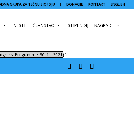
ADNA GRUPA ZA TEČNU BIOPSIJU
DONACIJE
KONTAKT
ENGLISH
S
VESTI
ČLANSTVO
STIPENDIJE i NAGRADE
ngress_Programme_30_11_2021
{:}