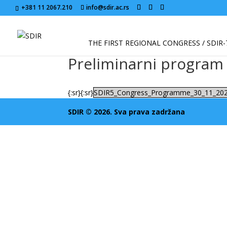
+381 11 2067.210
info@sdir.ac.rs
THE FIRST REGIONAL CONGRESS / SDIR-
Preliminarni program
{:sr}{:sr}
SDIR5_Congress_Programme_30_11_20
SDIR © 2026. Sva prava zadržana