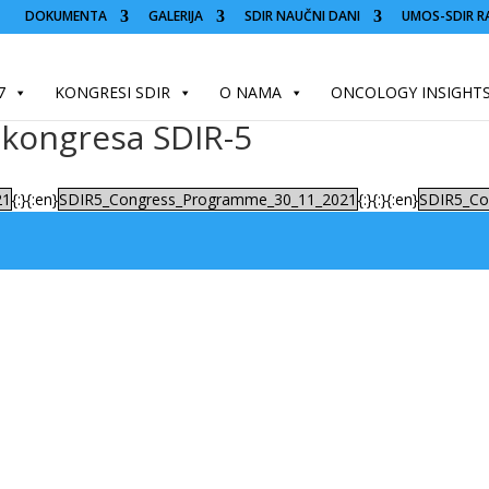
DOKUMENTA
GALERIJA
SDIR NAUČNI DANI
UMOS-SDIR R
7
KONGRESI SDIR
O NAMA
ONCOLOGY INSIGHT
 kongresa SDIR-5
21
{:}{:en}
SDIR5_Congress_Programme_30_11_2021
{:}{:}{:en}
SDIR5_Co