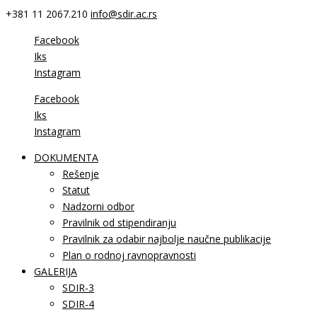
+381 11 2067.210
info@sdir.ac.rs
Facebook
Iks
Instagram
Facebook
Iks
Instagram
DOKUMENTA
Rešenje
Statut
Nadzorni odbor
Pravilnik od stipendiranju
Pravilnik za odabir najbolje naučne publikacije
Plan o rodnoj ravnopravnosti
GALERIJA
SDIR-3
SDIR-4