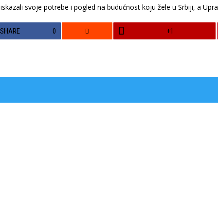
skazali svoje potrebe i pogled na budućnost koju žele u Srbiji, a Upravn
SHARE
0
+1