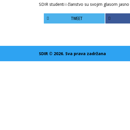
SDIR studenti i članstvo su svojim glasom jasno i
TWEET
SDIR © 2026. Sva prava zadržana