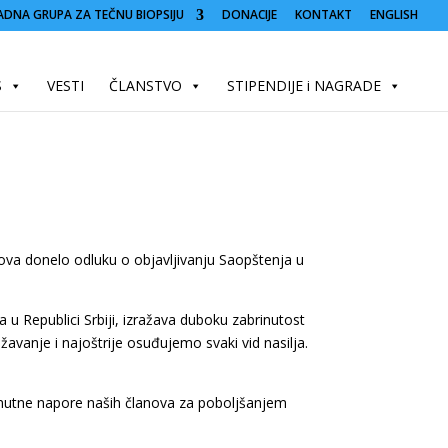
ADNA GRUPA ZA TEČNU BIOPSIJU
DONACIJE
KONTAKT
ENGLISH
S
VESTI
ČLANSTVO
STIPENDIJE i NAGRADE
va donelo odluku o objavljivanju Saopštenja u
a u Republici Srbiji, izražava duboku zabrinutost
vanje i najoštrije osuđujemo svaki vid nasilja.
renutne napore naših članova za poboljšanjem