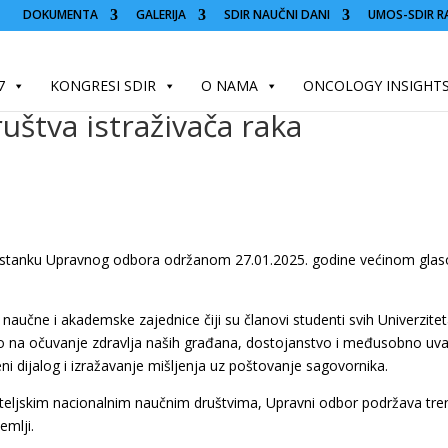
DOKUMENTA
GALERIJA
SDIR NAUČNI DANI
UMOS-SDIR R
7
KONGRESI SDIR
O NAMA
ONCOLOGY INSIGHT
uštva istraživača raka
sastanku Upravnog odbora održanom 27.01.2025. godine većinom glaso
naučne i akademske zajednice čiji su članovi studenti svih Univerzitet
mo na očuvanje zdravlja naših građana, dostojanstvo i međusobno uvaža
reni dijalog i izražavanje mišljenja uz poštovanje sagovornika.
ijateljskim nacionalnim naučnim društvima, Upravni odbor podržava t
emlji.