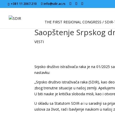
+381 11 2067.210
info@sdir.ac.rs
THE FIRST REGIONAL CONGRESS / SDIR-
Saopštenje Srpskog dr
VESTI
Srpsko društvo istraživača raka je na 01/2025 
nastavku:
„Srpsko društvo istraživača raka (SDIR), kao deo 
zbog trenutne situacije u našoj zemlji. Apeluje
U biti nauke je kritička sloboda misli, kao i otvo
U skladu sa Statutom SDIR-a i u saradnji sa pr
uslova za život, rad i bavljenje naukom u našoj z